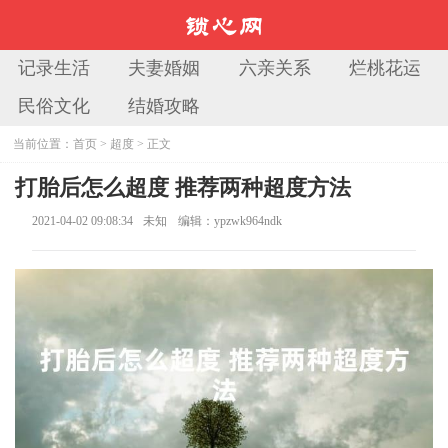
记录生活
夫妻婚姻
六亲关系
烂桃花运
民俗文化
结婚攻略
当前位置：
首页
>
超度
> 正文
打胎后怎么超度 推荐两种超度方法
2021-04-02 09:08:34
未知
编辑：ypzwk964ndk