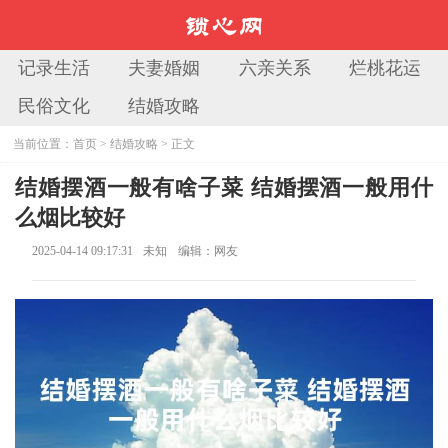
记录生活
夫妻婚姻
六亲关系
烂桃花运
民俗文化
结婚攻略
当前位置：
首页
>
结婚攻略
> 正文
结婚摆酒一般有啥子菜 结婚摆酒一般用什
么烟比较好
2025-04-14 09:17:31
未知
编辑：网友