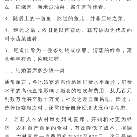
盘、红烧肉、海米炒油菜、酱牛肉等佳肴。
3、随后上的一道鱼，路过的鱼儿，并非压轴之菜。
4、继此之后，依旧是以苜蓿肉、蒜苔炒肉为代表的
时令蔬菜佳肴。
5、尾道佳肴为一整条红烧或糖醋、清蒸的鲜鱼，寓
意年年有余，风味独特。
二、结婚酒席多少钱一桌
通常而言，各地婚宴酒席价格因消费水平而异，消费
水平的高低直接影响了婚宴的档次与费用。从几百元
到数万元甚至数十万元，档次之差显而易见。因此，
选择婚宴档次时，还需结合自身经济状况审慎考虑。
2、若新人在农村举办婚礼宴席，开销相对更为经
济。农村自产自足的食材，有效降低了成本。据调
查，农村宴席一桌费用多在600至800元，这已是较